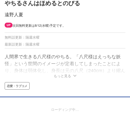
やちるさんはほめるとのびる
遠野人夏
次回無料更新は8/12(水曜)予定です。
UP
無料話更新：隔週水曜
最新話更新：隔週水曜
人間界で生きる八尺様のやちる。「八尺様はえっちな妖
怪」という世間のイメージが定着してしまったことによ
り、身体は弱体化し、身長は元の八尺（240cm）より縮ん
もっと見る
でいまや190cmほど。間違ったイメージを払拭しようと奮
闘するも、日々失敗ばかり。しかし勉強のためにホラー映
恋愛・ラブコメ
画を観に行った映画館で、八尺様の大ファンの青年・誠一
郎と出会う。そこでやちるは、誠一郎に褒められると自分
の身長が元の大きさに戻ることに気付くのだった…!!
ローディング中…