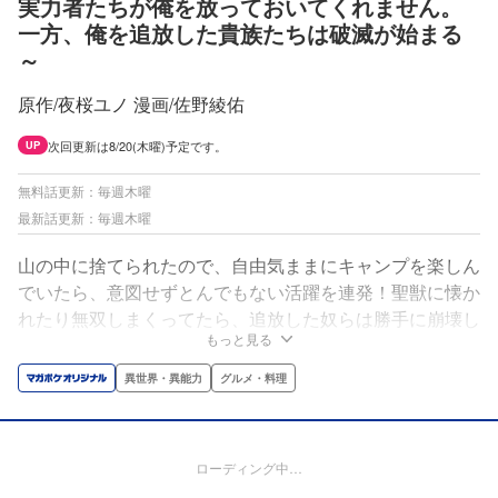
実力者たちが俺を放っておいてくれません。
一方、俺を追放した貴族たちは破滅が始まる
～
原作/夜桜ユノ 漫画/佐野綾佑
次回更新は8/20(木曜)予定です。
UP
無料話更新：毎週木曜
最新話更新：毎週木曜
山の中に捨てられたので、自由気ままにキャンプを楽しん
でいたら、意図せずとんでもない活躍を連発！聖獣に懐か
れたり無双しまくってたら、追放した奴らは勝手に崩壊し
もっと見る
ていき…俺は何故かモテモテに!?痛快ざまぁ系、ハーレム
＆グルメファンタジー!!
異世界・異能力
グルメ・料理
ローディング中…