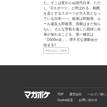
た。そこは変わらぬ現代日本、ただ
し「Dスポーツ」と呼ばれる、殺戮
を是とするスポーツが大人気となっ
ている日本――。敗者は即殺害。ル
ール違反も即殺害。吾郷はまだ知ら
ない、そんな常軌を逸した競技に自
身が加わることを。第一種目は
「D500m走」。理不尽な運動会が
始まる!!
アクション・バトル
TOP
運営会社
ヘルプ／使い
Cookie設定
お問い合わせ