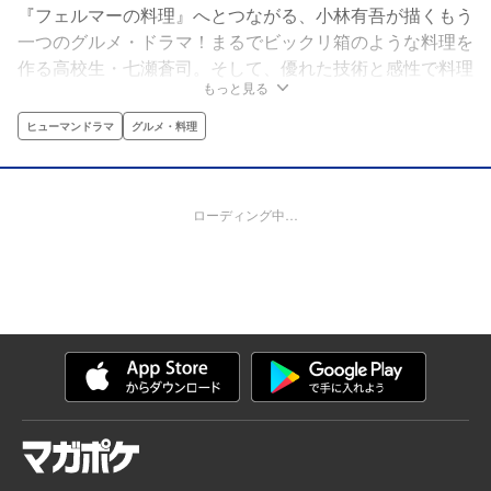
『フェルマーの料理』へとつながる、小林有吾が描くもう
一つのグルメ・ドラマ！まるでビックリ箱のような料理を
作る高校生・七瀬蒼司。そして、優れた技術と感性で料理
もっと見る
を導く朝倉海。伝説のシェフ・渋谷克洋が蒼司に残したレ
ストラン『BLEU』を舞台に、二つの才能が並び立つー
ヒューマンドラマ
グルメ・料理
ー!!
ローディング中…