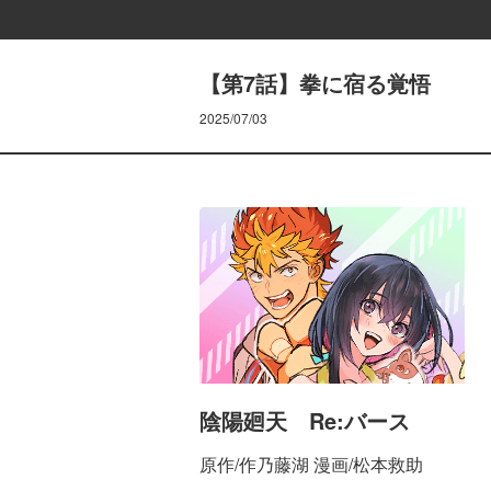
【第7話】拳に宿る覚悟
2025/07/03
陰陽廻天 Re:バース
原作/作乃藤湖 漫画/松本救助