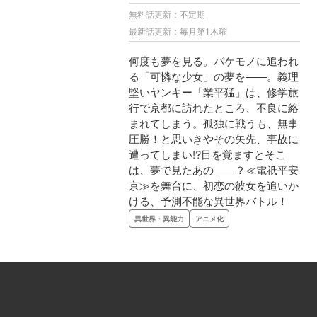
無料話更新：不定期
最新話更新：毎月第1木曜
何度も夢を見る。バケモノに追われ
る「可憐な少女」の夢を――。義理
堅いヤンキー「業平猛」は、修学旅
行で京都に訪れたところ、不良に絡
まれてしまう。孤独に戦うも、無事
圧勝！と思いきやその矢先、事故に
遭ってしまい!?目を覚ますとそこ
は、夢で見たあの――？≪電祇平安
京≫を舞台に、初恋の彼女を追いか
ける、予測不能な異世界バトル！
異世界・異能力
アニメ化