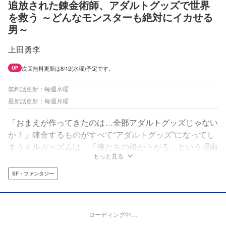
追放された錬金術師、アダルトグッズで世界
を救う ～どんなモンスターも絶対にイカせる
男～
上田勇李
次回無料更新は8/12(水曜)予定です。
UP
無料話更新：毎週水曜
最新話更新：毎週月曜
「おまえが作ってきたのは…全部アダルトグッズじゃない
か！」錬金するものがすべて“アダルトグッズ”になってし
まうオルガ＝ズムは、「俺たちの格が下がる」という理由
もっと見る
でパーティーを追放されてしまう。だが、そこに現れた女
騎士クゥ＝コロッセはオルガの本当の力を見抜いていた。
SF・ファンタジー
性欲モンスターを討ち滅ぼし世界を救う“終焉の性戦”が、
ここに幕を開く――
ローディング中…