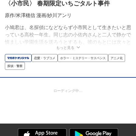
〈小市民〉 春期限定いちごタルト事件
原作/米澤穂信 漫画/紗川アンリ
小鳩君は、名探偵になどならず小市民として生きたいと思
っている高校一年生。同じ志の小佐内さんと二人で静かで
慎ましい学園生活を送ろうとするも、彼のもとには次々と
もっと見る
「謎」が舞い込んでくる。ぜったい目立ちたくないはずな
のに、謎を解かざるをえない小鳩君に安寧の日々は来るだ
恋愛・ラブコメ
ホラー・ミステリー・サスペンス
アニメ化
ろうか。直木賞作家・米澤穂信が生み出した、シリーズ累
探偵・警察
計110万部超えの大人気学園ミステリが待望のコミカライ
ズ!!
ローディング中…