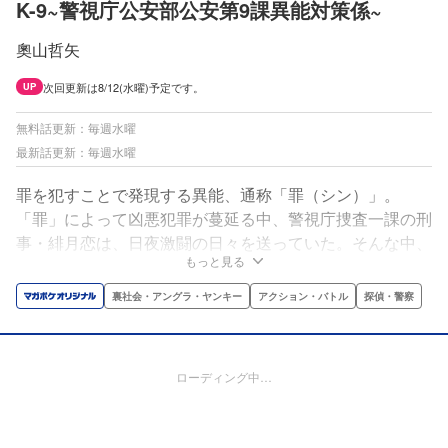
K-9~警視庁公安部公安第9課異能対策係~
奧山哲矢
次回更新は8/12(水曜)予定です。
UP
無料話更新：毎週水曜
最新話更新：毎週水曜
罪を犯すことで発現する異能、通称「罪（シン）」。
「罪」によって凶悪犯罪が蔓延る中、警視庁捜査一課の刑
事・緋月恋は、日夜激闘の日々を送っていた。そんな中、
もっと見る
新たに設立された異能対策捜査班「公安第9課」への異動
を命じられた恋は、そこで臆病者の刑事・朧悠士郎と出会
裏社会・アングラ・ヤンキー
アクション・バトル
探偵・警察
う。朧と共に異能事件捜査に向かう中、明らかとなる9課
の秘密、そして朧の正体とは──!?
ローディング中…