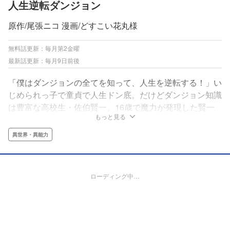
人生逆転ダンジョン
原作/尾張ニコ 漫画/どすこい花丸様
無料話更新：毎月第2金曜
最新話更新：毎月9日前後
「僕はダンジョンの全てを知って、人生を逆転する！」い
じめられっ子で童貞で人生ドン底。だけどダンジョン知識
は豊富な高校生・佐伯賢一。16歳で魔力が発現した賢一
もっと見る
は憧れの探索者(シーカー)となり、快楽と暴力の無法地
帯・ダンジョン島へ――!!蓄えた知識で最強の魔物をなぎ
異世界・異能力
倒し、最高の美少女と魔力発散(セッ〇ス)!?知識で無双し
て全てを手に入れろ!!最高に気持ちいい成り上がり冒険譚
開幕――!!
ローディング中…