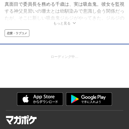
真面目で委員長を務める千歳は、実は吸血鬼。彼女を監視
する神父見習いの珊太とは幼馴染みで意識し会う関係だっ
たが、そこに新しい吸血鬼ジルジがやってきた。ジルジの
もっと見る
吸血する姿に嫉妬した千歳は、珊太に上書きしようと吸血
するが、その血の味は――!?真面目な吸血鬼が目覚めてし
恋愛・ラブコメ
まった性癖は「チトラレ」!?人外ヒロインが食欲と恋愛と
性癖の間で悩む新感覚吸血ラブコメディ！
ローディング中…