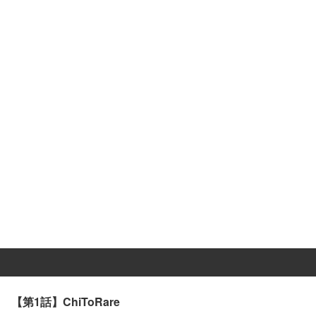
【第1話】ChiToRare