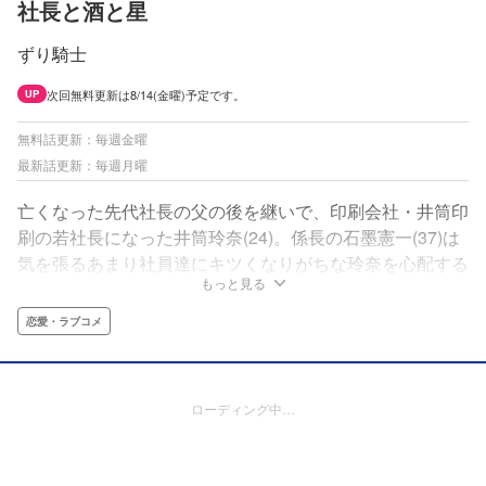
社長と酒と星
ずり騎士
次回無料更新は8/14(金曜)予定です。
UP
無料話更新：毎週金曜
最新話更新：毎週月曜
亡くなった先代社長の父の後を継いで、印刷会社・井筒印
刷の若社長になった井筒玲奈(24)。係長の石墨憲一(37)は
気を張るあまり社員達にキツくなりがちな玲奈を心配する
もっと見る
が、夜の公園で酒を呷りながら「もう無理！ 社長やめ
る」と弱音を吐く彼女と接する。そして、泥酔のあまり部
恋愛・ラブコメ
下の自分と気づかれないまま、彼女を支えようと星空の下
で誓う…。KOWAI!? KAWAII!!女社長とのヒミツでイビツ
なオフィスラブコメディ!!
ローディング中…