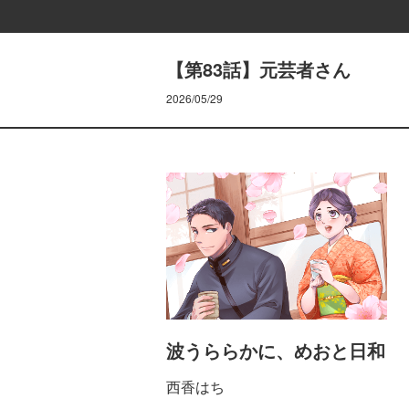
【第83話】元芸者さん
2026/05/29
波うららかに、めおと日和
西香はち