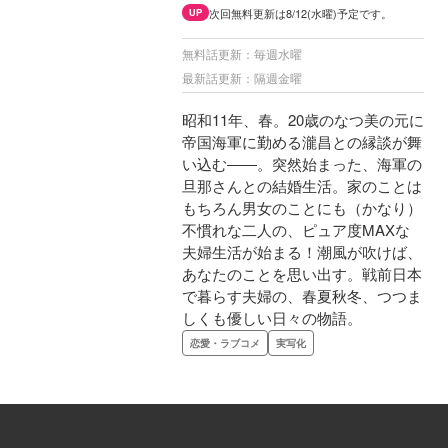
次回無料更新は8/12(水曜)予定です。
UP
無料話更新：毎週水曜
最新話更新：隔週金曜
昭和11年、春。20歳のなつ美の元に
帝国海軍に勤める瀧昌との縁談が舞
い込む――。突然始まった、海軍の
旦那さんとの結婚生活。家のことは
もちろん男女のことにも（かなり）
不慣れな二人の、ピュア度MAXな
夫婦生活が始まる！潮風が吹けば、
あなたのことを思い出す。戦前日本
で暮らす夫婦の、春夏秋冬、つつま
しくも優しい日々の物語。
恋愛・ラブコメ
実写化