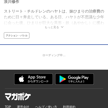
浪川修作
ストリート・チルドレンのハヤトは、妹ひまりの治療費の
ために日々奔走している。ある日、ハヤトが不思議な少年
に会った後、ひまりが巨大な異形・妖（あやかし）に攫わ
もっと見る
れる！大事な妹を、自分が生きる街を守るため、ハヤトの
戦いが始まるーー！現代の忍たちが駆け抜ける、スタイリ
アクション・バトル
ッシュ・アクション・ファンタジー。
ローディング中…
TOP
運営会社
ヘルプ／使い方
利用規約