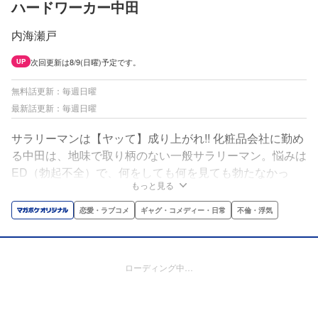
ハードワーカー中田
内海瀬戸
次回更新は8/9(日曜)予定です。
UP
無料話更新：毎週日曜
最新話更新：毎週日曜
サラリーマンは【ヤッて】成り上がれ!! 化粧品会社に勤め
る中田は、地味で取り柄のない一般サラリーマン。悩みは
ED（勃起不全）で、何をしても何を見ても勃たなかっ
もっと見る
た。そんなある日出社すると、超絶美人女上司・紅川とす
れ違い、一目惚れ。その瞬間、中田の男根は数年ぶりに直
恋愛・ラブコメ
ギャグ・コメディー・日常
不倫・浮気
立。中田は”男”になったのだ。それから、中田は仕事で才
覚をメキメキと発揮するようになり、ついには部下の女性
社員とーー!?
ローディング中…