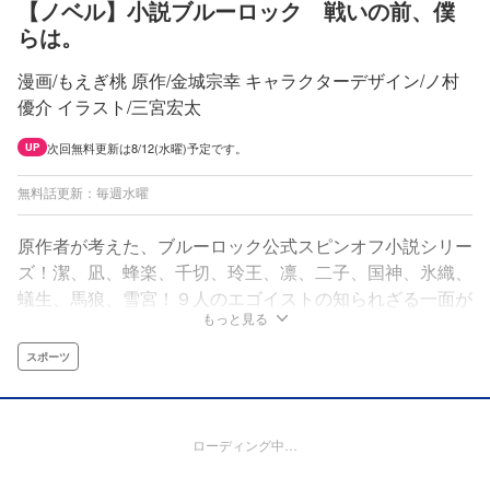
【ノベル】小説ブルーロック 戦いの前、僕
らは。
漫画/もえぎ桃 原作/金城宗幸 キャラクターデザイン/ノ村
優介 イラスト/三宮宏太
次回無料更新は8/12(水曜)予定です。
UP
無料話更新：毎週水曜
原作者が考えた、ブルーロック公式スピンオフ小説シリー
ズ！潔、凪、蜂楽、千切、玲王、凛、二子、国神、氷織、
蟻生、馬狼、雪宮！９人のエゴイストの知られざる一面が
もっと見る
明らかに！書きおろしイラストも収録！！
スポーツ
ローディング中…