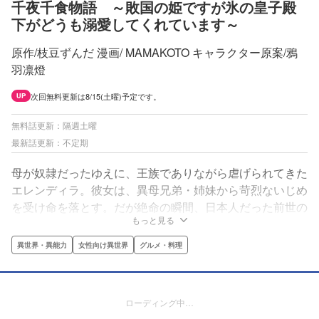
千夜千食物語 ～敗国の姫ですが氷の皇子殿
下がどうも溺愛してくれています～
原作/枝豆ずんだ 漫画/ MAMAKOTO キャラクター原案/鴉
羽凛燈
次回無料更新は8/15(土曜)予定です。
UP
無料話更新：隔週土曜
最新話更新：不定期
母が奴隷だったゆえに、王族でありながら虐げられてきた
エレンディラ。彼女は、異母兄弟・姉妹から苛烈ないじめ
を受け命を落とす。だが絶命の瞬間、日本人だった前世の
もっと見る
記憶がよみがえった！復讐を期すエレンディラ。しかし、
隣国・アグドニグルが攻めこんできたことで運命は一変。
異世界・異能力
女性向け異世界
グルメ・料理
前世知識の”料理”で生き抜こうとする彼女を待ち受けるの
は……。全方位から溺愛される異世界転生シンデレラ・ス
トーリー！
ローディング中…