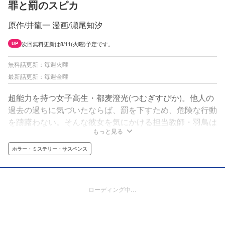
罪と罰のスピカ
原作/井龍一 漫画/瀬尾知汐
次回無料更新は8/11(火曜)予定です。
UP
無料話更新：毎週火曜
最新話更新：毎週金曜
超能力を持つ女子高生・都麦澄光(つむぎすぴか)。他人の
過去の過ちに気づいたならば、罰を下すため、危険な行動
を躊躇わない。そんな彼女を気にかける担当教師・羽鳥は
もっと見る
ある日、駅のホームで澄光が起こした事件に巻き込まれて
ーー？
ホラー・ミステリー・サスペンス
ローディング中…