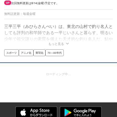
次回無料更新は8/14(金曜)予定です。
UP
無料話更新：毎週金曜
三平三平（みひらさんぺい）は、東北の山村で釣り名人と
しても評判の和竿師である一平じいさんと暮らす、明るい
少年で祖父譲りの素質を備えた天才的な釣り名人だ。鮎や
もっと見る
鯉から誰も釣り上げたことがない伝説の怪魚まで、日本各
地、世界の自然豊かな海・川・湖を舞台に釣りへの情熱を
スポーツ
アニメ化
実写化
70～80年代
かけた三平少年の闘いが始まった！
ローディング中…