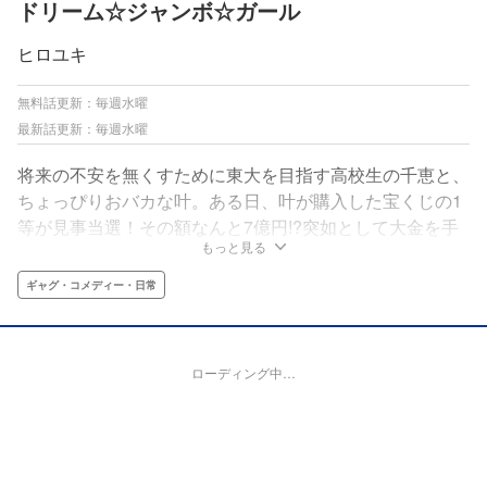
ドリーム☆ジャンボ☆ガール
ヒロユキ
無料話更新：毎週水曜
最新話更新：毎週水曜
将来の不安を無くすために東大を目指す高校生の千恵と、
ちょっぴりおバカな叶。ある日、叶が購入した宝くじの1
等が見事当選！その額なんと7億円!?突如として大金を手
もっと見る
にしたプレッシャーに千恵は受験勉強に身が入らず…。こ
うなりゃヤケだ!!7億円を元手に最高に楽しい人生を送っ
ギャグ・コメディー・日常
てやる!!!宝くじ1等当選から始まるマネー＆ガールズコメ
ディ、開幕!!
ローディング中…