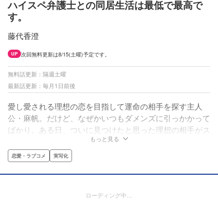
ハイスペ弁護士との同居生活は最低で最高で
す。
藤代香澄
次回無料更新は8/15(土曜)予定です。
UP
無料話更新：隔週土曜
最新話更新：毎月1日前後
愛し愛される理想の恋を目指して運命の相手を探す主人
公・麻帆。だけど、なぜかいつもダメンズに引っかかって
ばかり。ある日、ついに見つけたと思った理想の相手がス
もっと見る
トーカー化しとんでもない事態に…。困り果てた麻帆が助
けを求めた先は、女癖が悪いと有名な弁護士の律。身を守
恋愛・ラブコメ
実写化
るため同居生活をしながら、律に本当の“恋”を教えること
になっちゃって!?
ローディング中…