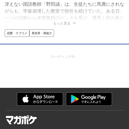
冴えない国語教師「野田誠」は、生徒たちに馬鹿にされな
がらも、学級崩壊した教室で担任を続けていた。ある日、
一つの誤解から体育教師のビンタを受け、運悪く机の角に
もっと見る
頭をぶつけて意識を失ってしまう。しかし、目を覚ますと
目の前に謎のウィンドウが。そこに表示されたクエストを
恋愛・ラブコメ
異世界・異能力
攻略すると、現実のステータスも上がり、特殊アイテムも
手に入る…!?手に入れた能力で、「野田」は崩壊した学園
を「救済」できるのかーー!?
ローディング中…