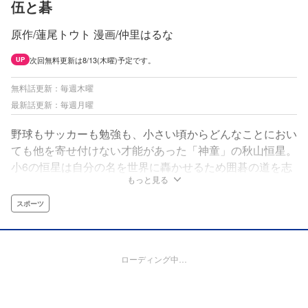
伍と碁
原作/蓮尾トウト 漫画/仲里はるな
次回無料更新は8/13(木曜)予定です。
UP
無料話更新：毎週木曜
最新話更新：毎週月曜
野球もサッカーも勉強も、小さい頃からどんなことにおい
ても他を寄せ付けない才能があった「神童」の秋山恒星。
小6の恒星は自分の名を世界に轟かせるため囲碁の道を志
もっと見る
す。しかし恒星が通った囲碁教室にいたのはその才能をも
握り潰す5人の天才少年少女だったーー。挫折を経験し平
スポーツ
凡な人生のまま高校生になった恒星は再び囲碁と出会い、
そして才能を開花させ5人へのリベンジを誓う。あの頃
の、あの無敵感を取り戻すためにーー！
ローディング中…