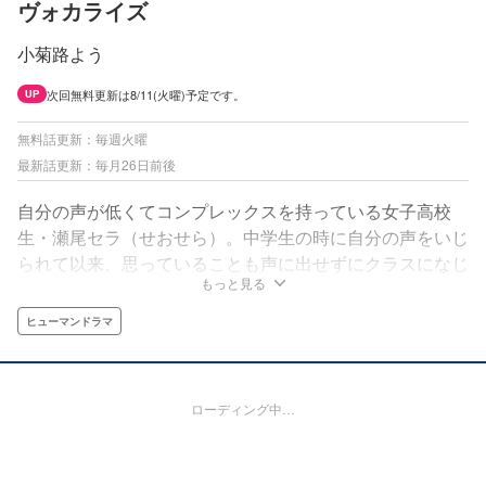
ヴォカライズ
小菊路よう
次回無料更新は8/11(火曜)予定です。
UP
無料話更新：毎週火曜
最新話更新：毎月26日前後
自分の声が低くてコンプレックスを持っている女子高校
生・瀬尾セラ（せおせら）。中学生の時に自分の声をいじ
られて以来、思っていることも声に出せずにクラスになじ
もっと見る
めないでいた。そんなセラのクラスには、もう一人まわり
から浮いている男子高校生・鳴上尊（なるかみたつと）が
ヒューマンドラマ
いた。いつもヘッドホンをしている鳴上も自分と同じ「ぼ
っち」だと思っていたが、昼休みに校舎裏で歌う鳴上の姿
を見てセラの気持ちに変化が――。
ローディング中…