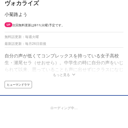
ヴォカライズ
小菊路よう
次回無料更新は8/11(火曜)予定です。
UP
無料話更新：毎週火曜
最新話更新：毎月26日前後
自分の声が低くてコンプレックスを持っている女子高校
生・瀬尾セラ（せおせら）。中学生の時に自分の声をいじ
られて以来、思っていることも声に出せずにクラスになじ
もっと見る
めないでいた。そんなセラのクラスには、もう一人まわり
から浮いている男子高校生・鳴上尊（なるかみたつと）が
ヒューマンドラマ
いた。いつもヘッドホンをしている鳴上も自分と同じ「ぼ
っち」だと思っていたが、昼休みに校舎裏で歌う鳴上の姿
を見てセラの気持ちに変化が――。
ローディング中…