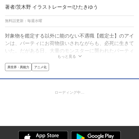
著者/茨木野 イラストレーター/ひたきゆう
無料話更新：毎週水曜
対象物を鑑定する以外に能のない不遇職【鑑定士】のアイ
ンは、パーティにお荷物扱いされながらも、必死に生きて
いた。だがある日、大量のモンスターに襲われたパーティ
もっと見る
の面々はアインを犠牲にして逃げてしまう。一人残された
アインは、ダンジョンの奈落へと落ち――地下深くで、
異世界・異能力
アニメ化
【世界樹】の精霊の少女と、守り手の賢者に出会う。彼女
たちの力を借り【神眼】を手に入れたアインは、動きを見
切り、相手の弱点を見破り、使う攻撃・魔法を見ただけで
ローディング中…
コピーする【神眼】の力を使い、不遇職だったアインは最
強となる！小説家になろう発大人気異世界ファンタジーが
登場！※「小説家になろう」は株式会社ヒナプロジェクト
の登録商標です。