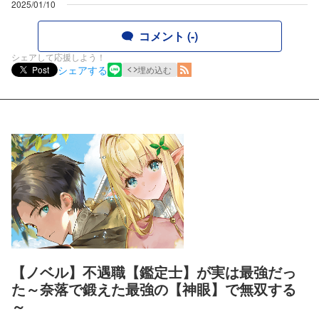
2025/01/10
コメント (-)
シェアして応援しよう！
シェアする
Post
埋め込む
【ノベル】不遇職【鑑定士】が実は最強だっ
た～奈落で鍛えた最強の【神眼】で無双する
～