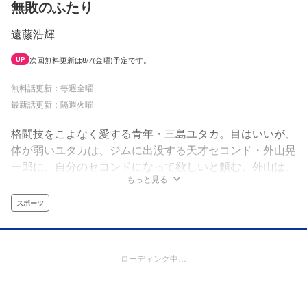
無敗のふたり
遠藤浩輝
次回無料更新は8/7(金曜)予定です。
UP
無料話更新：毎週金曜
最新話更新：隔週火曜
格闘技をこよなく愛する青年・三島ユタカ。目はいいが、
体が弱いユタカは、ジムに出没する天才セコンド・外山晃
一郎に、自分のセコンドになって欲しいと頼む。外山は、
もっと見る
組んだ人間を誰でも勝たせてしまう天才トレーナーであ
り、金に五月蠅く、そしてアル中であった。「無敗」の戦
スポーツ
績で国内最強になる事こそ、MMA(総合格闘技)の頂点への
最速ルート……
ローディング中…