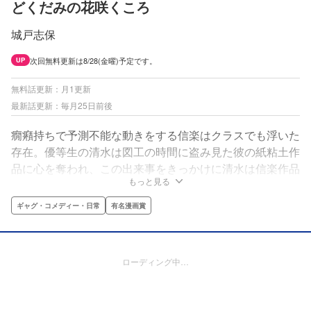
どくだみの花咲くころ
城戸志保
次回無料更新は8/28(金曜)予定です。
UP
無料話更新：月1更新
最新話更新：毎月25日前後
癇癪持ちで予測不能な動きをする信楽はクラスでも浮いた
存在。優等生の清水は図工の時間に盗み見た彼の紙粘土作
品に心を奪われ、この出来事をきっかけに清水は信楽作品
もっと見る
の沼にハマっていく。
ギャグ・コメディー・日常
有名漫画賞
ローディング中…