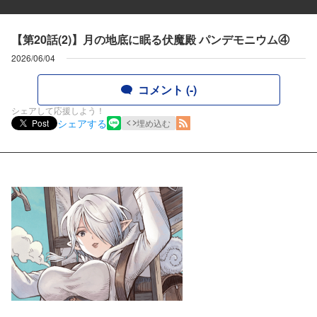
【第20話(2)】月の地底に眠る伏魔殿 パンデモニウム④
2026/06/04
コメント (-)
シェアして応援しよう！
シェアする
Post
埋め込む