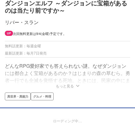
ダンジョンエルフ ～ダンジョンに宝箱がある
のは当たり前ですか～
リバー・スラン
次回無料更新は9/4(金曜)予定です。
UP
無料話更新：毎週金曜
最新話更新：毎月7日発売
どんなRPG愛好家でも答えられない謎。なぜダンジョン
には都合よく宝箱があるのか？はじまりの森の草むら。勇
者一行でも全滅を覚悟する死地。ときには、民家の中にま
もっと見る
で。人知れず冒険者を助け、世界の均衡を保つため、宝箱
はいつもそこにある──。これは、誰も知らない、気にし
異世界・異能力
グルメ・料理
ない。宝箱を背負った、誰かの物語。
ローディング中…