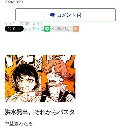
2024/10/20
コメント (-)
シェアして応援しよう！
シェアする
Post
埋め込む
洪水発出。それからパスタ
中埜渡わたる