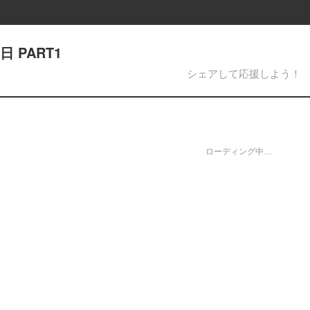
 PART1
シェアして応援しよう！
ローディング中…