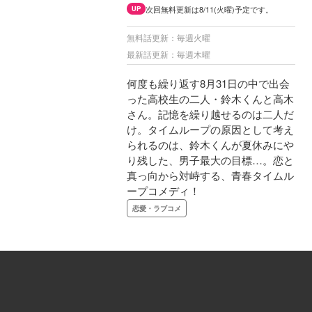
次回無料更新は8/11(火曜)予定です。
UP
無料話更新：毎週火曜
最新話更新：毎週木曜
何度も繰り返す8月31日の中で出会
った高校生の二人・鈴木くんと高木
さん。記憶を繰り越せるのは二人だ
け。タイムループの原因として考え
られるのは、鈴木くんが夏休みにや
り残した、男子最大の目標…。恋と
真っ向から対峙する、青春タイムル
ープコメディ！
恋愛・ラブコメ