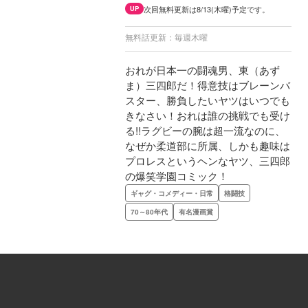
次回無料更新は8/13(木曜)予定です。
UP
無料話更新：毎週木曜
おれが日本一の闘魂男、東（あず
ま）三四郎だ！得意技はブレーンバ
スター、勝負したいヤツはいつでも
きなさい！おれは誰の挑戦でも受け
る!!ラグビーの腕は超一流なのに、
なぜか柔道部に所属、しかも趣味は
プロレスというヘンなヤツ、三四郎
の爆笑学園コミック！
ギャグ・コメディー・日常
格闘技
70～80年代
有名漫画賞