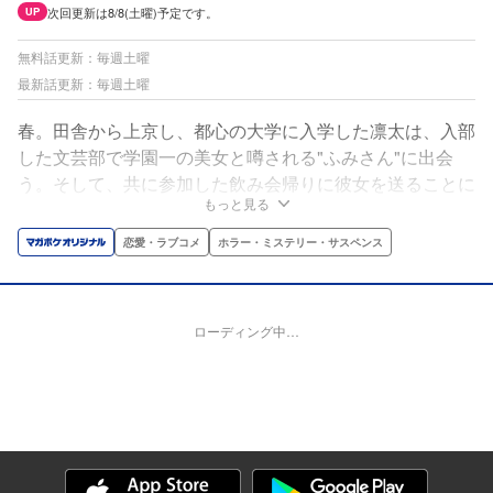
次回更新は8/8(土曜)予定です。
UP
無料話更新：毎週土曜
最新話更新：毎週土曜
春。田舎から上京し、都心の大学に入学した凛太は、入部
した文芸部で学園一の美女と噂される"ふみさん"に出会
う。そして、共に参加した飲み会帰りに彼女を送ることに
もっと見る
なったのだが…。無事家まで送り届け、ひとり帰ろうとし
たその矢先！豹変したふみさんに強引にベッドに誘われて
恋愛・ラブコメ
ホラー・ミステリー・サスペンス
——!?「凛太くんが良い人でいられるのは、いつまでか
な…？」ふみさんに理性崩壊まで試される。背徳の大学生
活が始まった——。
ローディング中…