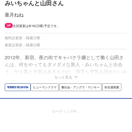
みいちゃんと山田さん
亜月ねね
次回更新は8/16(日曜)予定です。
UP
無料話更新：隔週日曜
最新話更新：隔週日曜
2012年、新宿。夜の街でキャバクラ嬢として働く山田さ
んは、何をやってもダメダメな新人・みいちゃんと出会
う。ヤル気と元気はあるものの、漢字も空気も読めないみ
もっと見る
いちゃんは、周りから馬鹿にされ「可哀想」のレッテルを
貼られてしまう。それでも、健気に働くみいちゃんの姿
ヒューマンドラマ
裏社会・アングラ・ヤンキー
有名漫画賞
に、山田さんは徐々に心を惹かれていきーーー。※第1話
に刺激的なシーンが含まれます。※本作品はフィクション
です。
ローディング中…