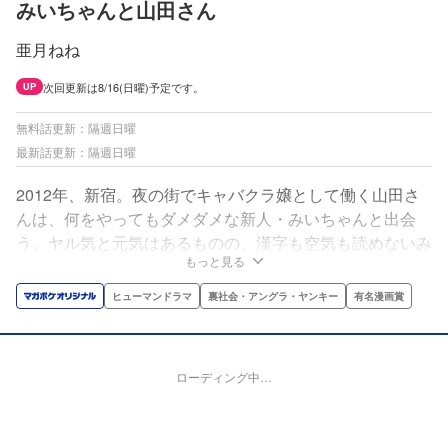
みいちゃんと山田さん
亜月ねね
次回更新は8/16(日曜)予定です。
UP
無料話更新：隔週日曜
最新話更新：隔週日曜
2012年、新宿。夜の街でキャバクラ嬢として働く山田さ
んは、何をやってもダメダメな新人・みいちゃんと出会
う。ヤル気と元気はあるものの、漢字も空気も読めないみ
もっと見る
いちゃんは、周りから馬鹿にされ「可哀想」のレッテルを
貼られてしまう。それでも、健気に働くみいちゃんの姿
ヒューマンドラマ
裏社会・アングラ・ヤンキー
有名漫画賞
に、山田さんは徐々に心を惹かれていきーーー。※第1話
に刺激的なシーンが含まれます。※本作品はフィクション
です。
ローディング中…