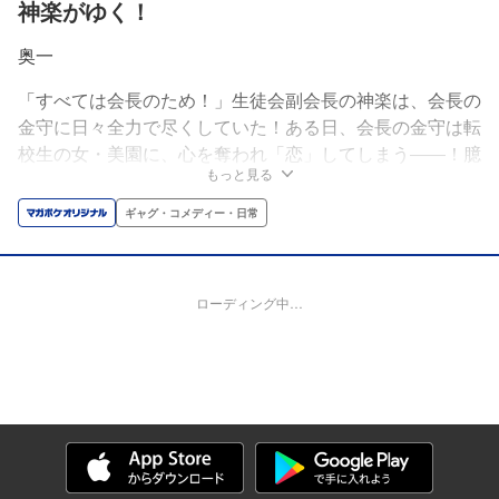
神楽がゆく！
奥一
「すべては会長のため！」生徒会副会長の神楽は、会長の
金守に日々全力で尽くしていた！ある日、会長の金守は転
校生の女・美園に、心を奪われ「恋」してしまう――！臆
もっと見る
して前に進めない金守に代わって、神楽は金守の魅力を伝
えたいのだが――!?敬愛する会長のため、できないことな
ギャグ・コメディー・日常
どない！完全無欠の副会長・神楽がゆく！痛快生徒会コメ
ディ!!
ローディング中…