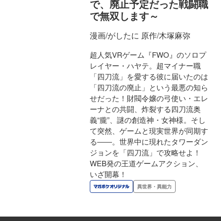
で、廃止予定だった戦闘職
で無双します～
漫画/がしたに 原作/木塚麻弥
超人気VRゲーム『FWO』のソロプ
レイヤー・ハヤテ。超マイナー職
「四刀流」を愛する彼に届いたのは
「四刀流の廃止」という最悪の知ら
せだった！財閥令嬢の弓使い・エレ
ーナとの共闘、炸裂する四刀流奥
義“朧”、謎の創造神・女神様。そし
て突然、ゲームと現実世界が同期す
る――。世界中に現れたタワーダン
ジョンを「四刀流」で攻略せよ！
WEB発の王道ゲームアクション、
いざ開幕！
異世界・異能力