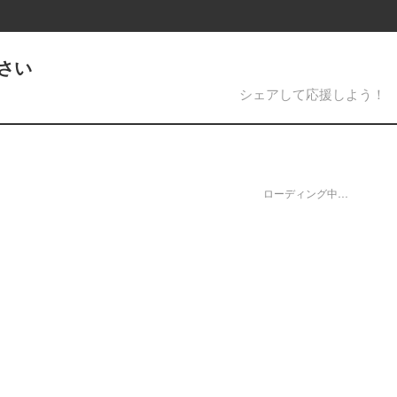
さい
シェアして応援しよう！
ローディング中…