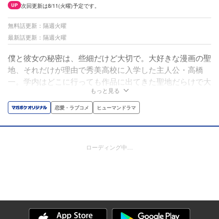
次回更新は8/11(火曜)予定です。
UP
無料話更新：隔週火曜
最新話更新：隔週火曜
僕と彼女の秘密は、些細だけど大切で。大好きな漫画の聖
地、それだけが理由で秀美高校に入学した主人公・高橋
一。学内はどこに行っても作品に出てきた聖地だらけで大
もっと見る
興奮！そんな中、高橋は大好きな作品のヒロインそっくり
な美少女・黒川弥生と出会い、とある秘密を共有すること
恋愛・ラブコメ
ヒューマンドラマ
に――。不器用な2人が織りなす甘酸っぱくて、ニヤニヤ
しちゃう青春ラブコメ‼
ローディング中…