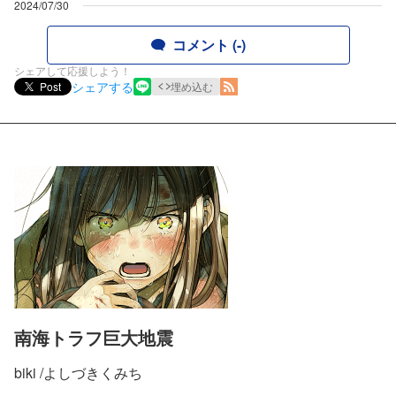
2024/07/30
コメント (-)
シェアして応援しよう！
シェアする
Post
埋め込む
南海トラフ巨大地震
biki /よしづきくみち