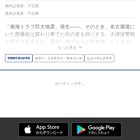
無料話更新：不定期
最新話更新：不定期
「南海トラフ巨大地震」発生――。そのとき、名古屋港に
いた西藤命は変わり果てた街の姿を目にする。大津波警報
が発令されるなか、高台へ逃げようとする命。ところが、
もっと見る
そばには「ケガで動けない高齢者」が。見捨てるか、助け
るか。迫られる究極の決断。そして襲い来る「見えない津
ホラー・ミステリー・サスペンス
ヒューマンドラマ
波」。……いつか起こる未曽有の災禍。そのとき、いった
い何が起きるのか?※この作品には、津波や地震および東
日本大震災に関する描写が登場します。
ローディング中…