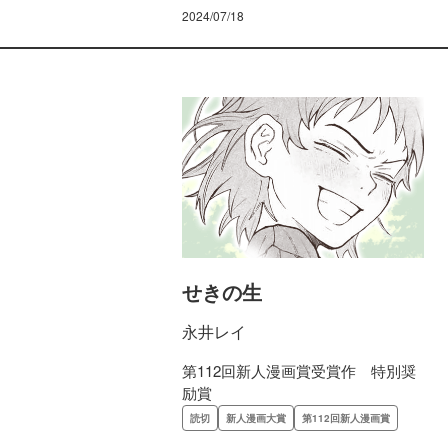
2024/07/18
せきの生
永井レイ
第112回新人漫画賞受賞作 特別奨
励賞
読切
新人漫画大賞
第112回新人漫画賞