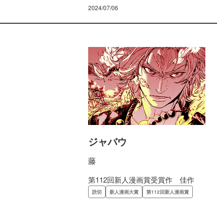
2024/07/06
ジャバウ
藤
第112回新人漫画賞受賞作 佳作
読切
新人漫画大賞
第112回新人漫画賞