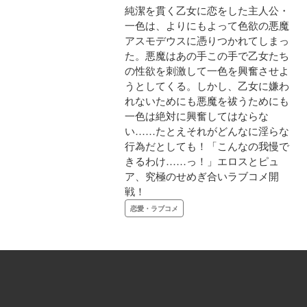
純潔を貫く乙女に恋をした主人公・
一色は、よりにもよって色欲の悪魔
アスモデウスに憑りつかれてしまっ
た。悪魔はあの手この手で乙女たち
の性欲を刺激して一色を興奮させよ
うとしてくる。しかし、乙女に嫌わ
れないためにも悪魔を祓うためにも
一色は絶対に興奮してはならな
い……たとえそれがどんなに淫らな
行為だとしても！「こんなの我慢で
きるわけ……っ！」エロスとピュ
ア、究極のせめぎ合いラブコメ開
戦！
恋愛・ラブコメ