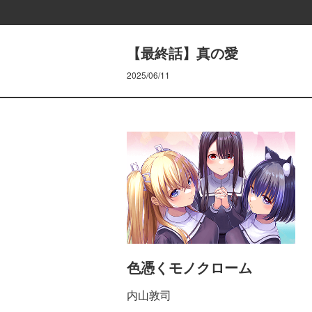
【最終話】真の愛
2025/06/11
色憑くモノクローム
内山敦司