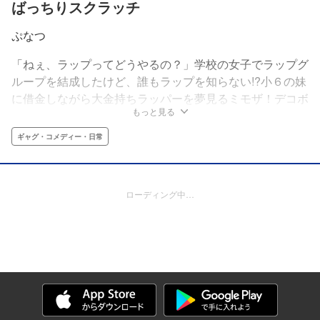
ばっちりスクラッチ
ぷなつ
「ねぇ、ラップってどうやるの？」学校の女子でラップグ
ループを結成したけど、誰もラップを知らない!?小６の妹
に借金しながら大金持ちラッパーを夢見るミモザ！デコボ
もっと見る
コ親友コンビ冴＆陸！おっとりお嬢様の冬！個性豊かな４
人はみんなニワカ！こんなメンバーでラップってどうなっ
ギャグ・コメディー・日常
ちゃうの!?ナゾの俊英ぷなつが描く、有史以来最もくだら
ないラップ日常４コマ！
ローディング中…