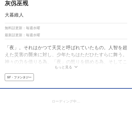
灰仭巫覡
大暮維人
無料話更新：毎週水曜
最新話更新：毎週水曜
「夜」。それはかつて天災と呼ばれていたもの。人智を超
えた災害の襲来に対し、少年たちはただひたすらに舞う。
神々の力を借りる為、「夜」の怒りを鎮める為、そしてこ
もっと見る
の世界を救う為――。日本の田舎町に住む少年・仭は、
「夜」により故郷を追われた英国軍人・ガオと出会う。自
SF・ファンタジー
然に囲まれたのどかな町で、仲間たちと青春を過ごす二
人。しかしそんな彼らの下に、再び「夜」が襲い来
て……!?漫画の常識を覆すファンタジー巨編開幕！
ローディング中…