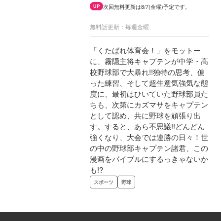
次回無料更新は8/7(金曜)予定です。
UP
無料話更新：毎週金曜
「くたばれ体育会！」をモットー
に、霧隠主将キャプテンが中学・高
校野球部で大暴れ!!独特の思考、偏
った練習、そして超生意気強気な態
度に、最初はひいていた野球部員た
ちも、次第にカズマサをキャプテン
として認め、共に野球を頑張り出
す。すると、あら不思議!!どんどん
強くなり、大会では連勝の日々！世
の中の野球部キャプテン諸君、この
漫画をバイブルにするっきゃないか
も!?
スポーツ
野球