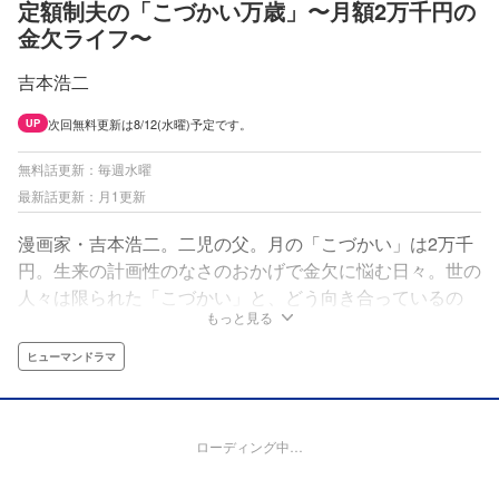
定額制夫の「こづかい万歳」〜月額2万千円の
金欠ライフ〜
吉本浩二
次回無料更新は8/12(水曜)予定です。
UP
無料話更新：毎週水曜
最新話更新：月1更新
漫画家・吉本浩二。二児の父。月の「こづかい」は2万千
円。生来の計画性のなさのおかげで金欠に悩む日々。世の
人々は限られた「こづかい」と、どう向き合っているの
もっと見る
か。これは、市井に潜む「定額制」の“こづかい超人”たち
のセコくて楽しい個性豊かなこづかいライフを紹介する、
ヒューマンドラマ
ほぼほぼ実録漫画である！
ローディング中…