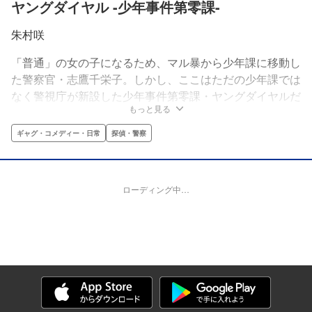
ヤングダイヤル -少年事件第零課-
朱村咲
「普通」の女の子になるため、マル暴から少年課に移動し
た警察官・志鷹千栄子。しかし、ここはただの少年課では
なく警視庁が新設した少年事件第零課・ヤングダイヤルだ
もっと見る
った。さらにそこで出会ったのは、主任の蝙蝠 鋼をはじ
め「普通」じゃない個性的な仲間達で…!?
ギャグ・コメディー・日常
探偵・警察
ローディング中…