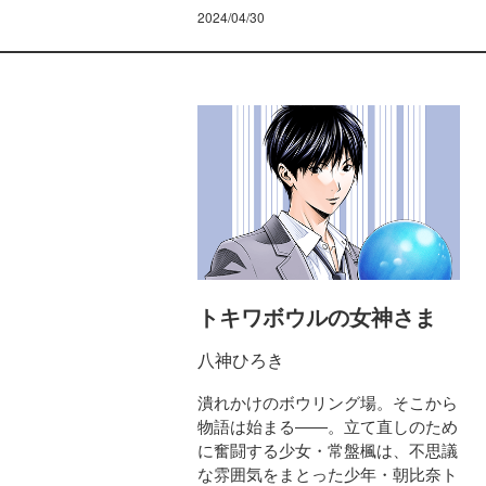
2024/04/30
トキワボウルの女神さま
八神ひろき
潰れかけのボウリング場。そこから
物語は始まる――。立て直しのため
に奮闘する少女・常盤楓は、不思議
な雰囲気をまとった少年・朝比奈ト