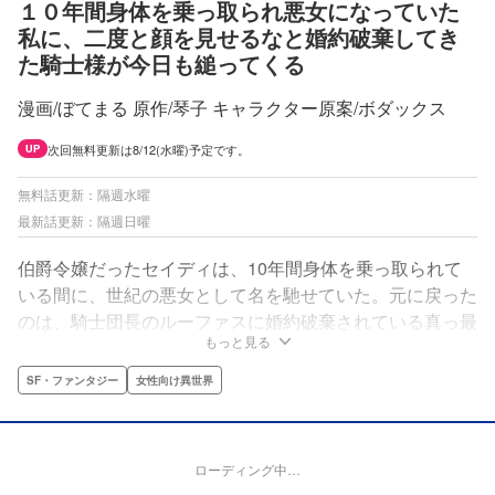
１０年間身体を乗っ取られ悪女になっていた
私に、二度と顔を見せるなと婚約破棄してき
た騎士様が今日も縋ってくる
漫画/ぼてまる 原作/琴子 キャラクター原案/ボダックス
次回無料更新は8/12(水曜)予定です。
UP
無料話更新：隔週水曜
最新話更新：隔週日曜
伯爵令嬢だったセイディは、10年間身体を乗っ取られて
いる間に、世紀の悪女として名を馳せていた。元に戻った
のは、騎士団長のルーファスに婚約破棄されている真っ最
もっと見る
中。「乗っ取られていた」と真実を伝えても信じてもらえ
ず、セイディは身体を奪った犯人や原因を探し始める。一
SF・ファンタジー
女性向け異世界
方ルーファスは、突然性格が変わったセイディに戸惑いが
隠せず……。すれ違いまくる二人がゆっくり近づいていく
両片想い異世界ファンタジー。
ローディング中…