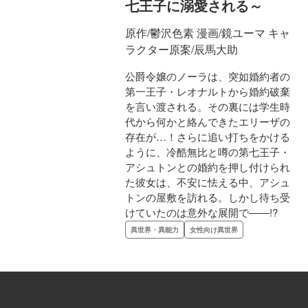
七王子に溺愛される～
原作/鬱沢色素 漫画/鏡ユーマ キャ
ラクター原案/辰馬大助
公爵令嬢のノーラは、突如婚約者の
第一王子・レオナルトから婚約破棄
を言い渡される。その裏には学生時
代から何かと絡んできたエリーザの
存在が…！さらに追い打ちをかける
ように、冷酷無比と噂の第七王子・
アシュトンとの婚約を押し付けられ
た彼女は、不安に怯える中、アシュ
トンの屋敷を訪れる。しかし待ち受
けていたのは意外な展開で――!?
異世界・異能力
女性向け異世界