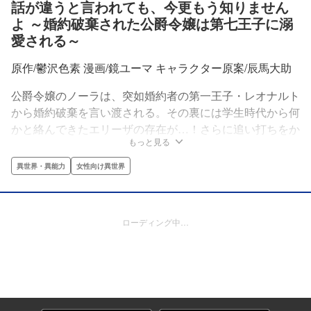
話が違うと言われても、今更もう知りません
よ ～婚約破棄された公爵令嬢は第七王子に溺
愛される～
原作/鬱沢色素 漫画/鏡ユーマ キャラクター原案/辰馬大助
公爵令嬢のノーラは、突如婚約者の第一王子・レオナルト
から婚約破棄を言い渡される。その裏には学生時代から何
かと絡んできたエリーザの存在が…！さらに追い打ちをか
もっと見る
けるように、冷酷無比と噂の第七王子・アシュトンとの婚
約を押し付けられた彼女は、不安に怯える中、アシュトン
異世界・異能力
女性向け異世界
の屋敷を訪れる。しかし待ち受けていたのは意外な展開で
――!?
ローディング中…